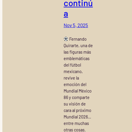
continú
a
Nov 5, 2025
Fernando
Quirarte, una de
las figuras más
emblemáticas
del fútbol
mexicano,
revive la
emoción del
Mundial México
86 y comparte
su visión de
cara al próximo
Mundial 2026…
entre muchas
otras cosas.