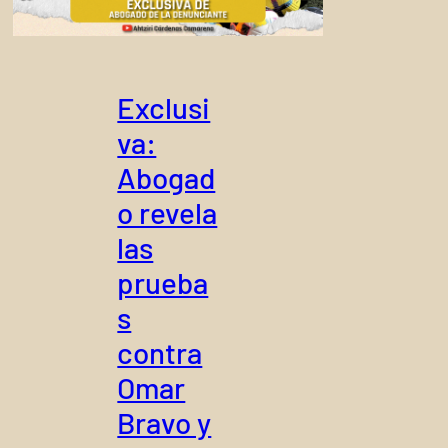
Exclusi
va:
Abogad
o revela
las
prueba
s
contra
Omar
Bravo y