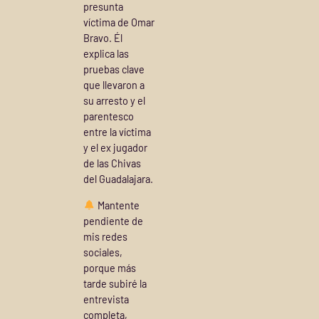
presunta
víctima de Omar
Bravo. Él
explica las
pruebas clave
que llevaron a
su arresto y el
parentesco
entre la víctima
y el ex jugador
de las Chivas
del Guadalajara.
Mantente
pendiente de
mis redes
sociales,
porque más
tarde subiré la
entrevista
completa,