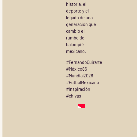
historia, el
deporte y el
legado de una
generación que
cambió el
rumbo del
balompié
mexicano.
#FernandoQuirarte
#México86
#Mundial2026
#FútbolMexicano
#Inspiración
#chivas