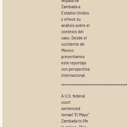
llegada de
Zambada a
Estados Unidos
y ofrece su
análisis sobre el
contexto del
caso. Desde el
occidente de
México
presentamos
este reportaje
con perspectiva
internacional.
**************************************
A U.S. federal
court
sentenced
Ismael “El Mayo”
Zambada to life