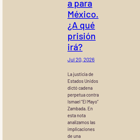
a para
México.
¿A qué
prisión
irá?
Jul 20, 2026
La justicia de
Estados Unidos
dictó cadena
perpetua contra
Ismael “El Mayo”
Zambada. En
esta nota
analizamos las
implicaciones
de una