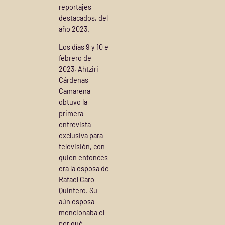
reportajes
destacados, del
año 2023.
Los días 9 y 10 e
febrero de
2023, Ahtziri
Cárdenas
Camarena
obtuvo la
primera
entrevista
exclusiva para
televisión, con
quien entonces
era la esposa de
Rafael Caro
Quintero. Su
aún esposa
mencionaba el
por qué