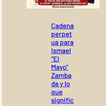
Cadena
perpet
ua para
Ismael
“El
Mayo”
Zamba
da y lo
que
signific