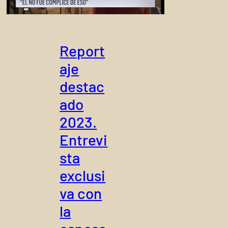
Report
aje
destac
ado
2023.
Entrevi
sta
exclusi
va con
la