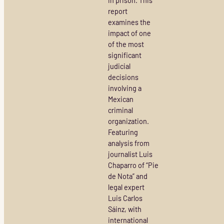
in prison. This
report
examines the
impact of one
of the most
significant
judicial
decisions
involving a
Mexican
criminal
organization.
Featuring
analysis from
journalist Luis
Chaparro of “Pie
de Nota” and
legal expert
Luis Carlos
Sáinz, with
international