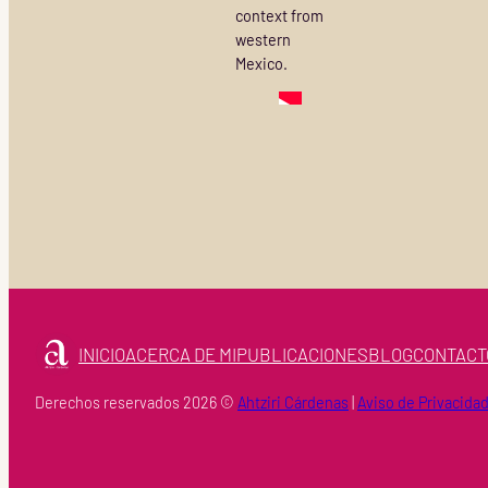
context from
western
Mexico.
INICIO
ACERCA DE MI
PUBLICACIONES
BLOG
CONTACT
Derechos reservados 2026 ©
Ahtziri Cárdenas
|
Aviso de Privacida