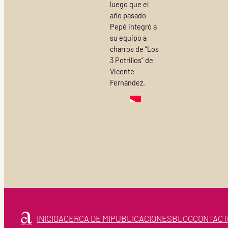
luego que el
año pasado
Pepé integró a
su equipo a
charros de “Los
3 Potrillos” de
Vicente
Fernández.
INICIO
ACERCA DE MI
PUBLICACIONES
BLOG
CONTACT