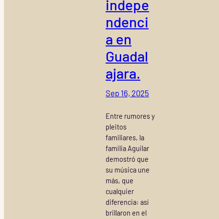
indepe
ndenci
a en
Guadal
ajara.
Sep 16, 2025
Entre rumores y
pleitos
familiares, la
familia Aguilar
demostró que
su música une
más, que
cualquier
diferencia: así
brillaron en el