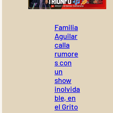
Familia
Aguilar
calla
rumore
s con
un
show
inolvida
ble, en
el Grito