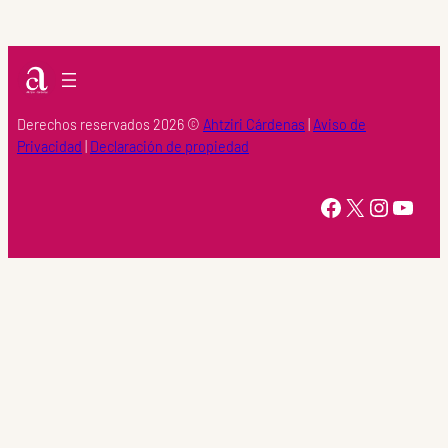
Derechos reservados 2026 ©
Ahtziri Cárdenas
|
Aviso de
Privacidad
|
Declaración de propiedad
https://www.facebook.com/Ahtziri-Cardenas-147415518616960/
X
Instagram
YouTube