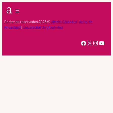
Derechos reservados 2026 ©
Ahtziri Cárdenas
|
Aviso de
Privacidad
|
Declaración de propiedad
https://www.facebook.com/Ahtziri-Cardenas-147415518616960/
X
Instagram
YouTube