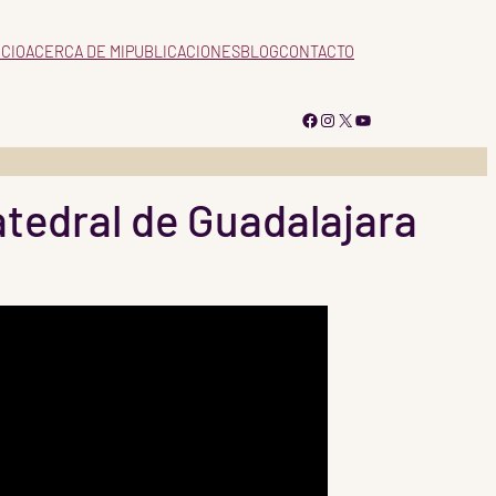
ICIO
ACERCA DE MI
PUBLICACIONES
BLOG
CONTACTO
Facebook
Instagram
X
YouTube
atedral de Guadalajara