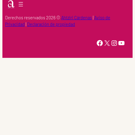
Derechos reservados 2026 ©
Ahtziri Cárdenas
|
Aviso de
Privacidad
|
Declaración de propiedad
https://www.facebook.com/Ahtziri-Cardenas-147415518616960/
X
Instagram
YouTube