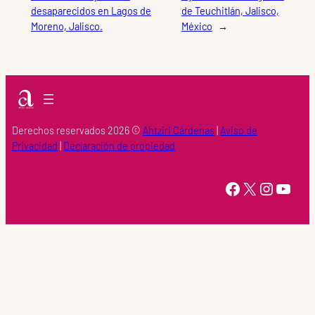
desaparecidos en Lagos de
de Teuchitlán, Jalisco,
Moreno, Jalisco.
México
→
Derechos reservados 2026 ©
Ahtziri Cárdenas
|
Aviso de
Privacidad
|
Declaración de propiedad
https://www.facebook.com/Ahtziri-Cardenas-147415518616960/
X
Instagram
YouTube