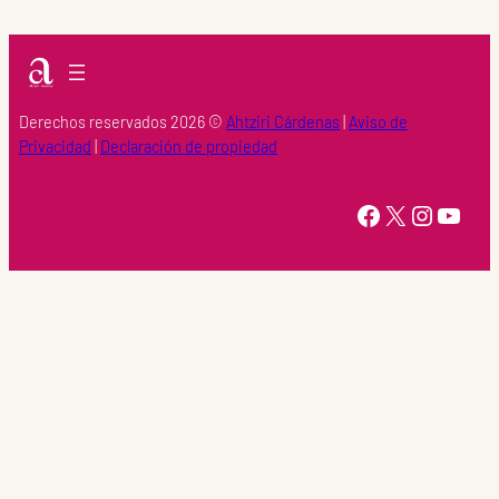
Derechos reservados 2026 ©
Ahtziri Cárdenas
|
Aviso de
Privacidad
|
Declaración de propiedad
https://www.facebook.com/Ahtziri-Cardenas-147415518616960/
X
Instagram
YouTube