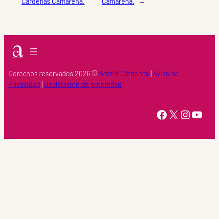
Cárdenas Camarena.
Camarena.
→
Derechos reservados 2026 ©
Ahtziri Cárdenas
|
Aviso de
Privacidad
|
Declaración de propiedad
https://www.facebook.com/Ahtziri-Cardenas-147415518616960/
X
Instagram
YouTube