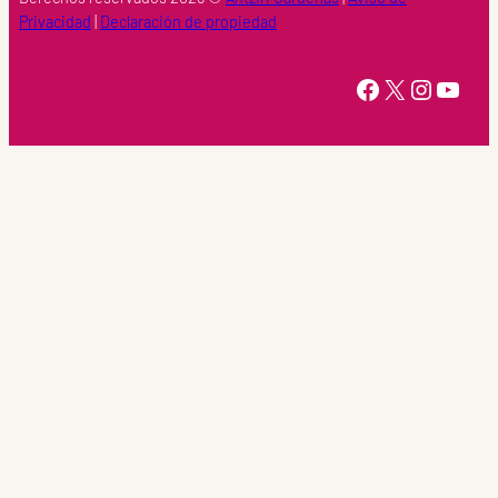
Privacidad
|
Declaración de propiedad
https://www.facebook.com/Ahtziri-Cardenas-147415518616960/
X
Instagram
YouTube