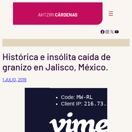
Saltar
al
contenido
Facebook
Instagram
X
YouTub
Histórica e insólita caída de
granizo en Jalisco, México.
1 JULIO, 2019