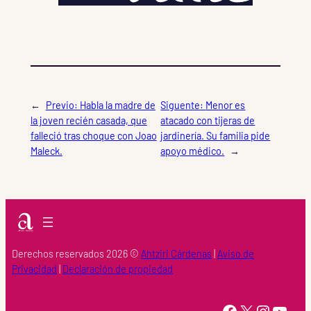
←
Previo:
Habla la madre de
Siguente:
Menor es
la joven recién casada, que
atacado con tijeras de
falleció tras choque con Joao
jardinería. Su familia pide
Maleck.
apoyo médico.
→
Derechos reservados 2026 ©
Ahtziri Cárdenas
|
Aviso de
Privacidad
|
Declaración de propiedad
https://www.facebook.com/Ahtziri-Cardenas-147415518616960/
X
Instagram
YouTube