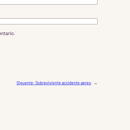
entario.
Siguente:
Sobreviviente accidente aereo
→