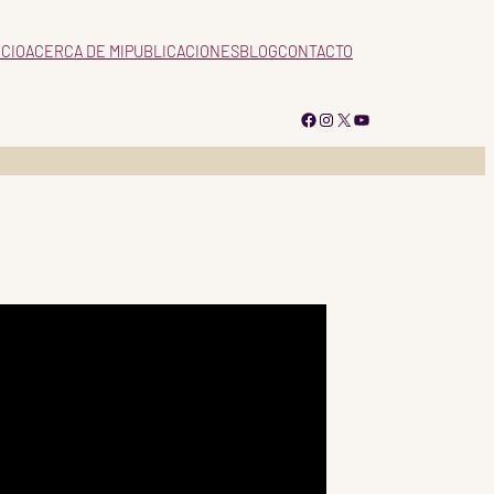
ICIO
ACERCA DE MI
PUBLICACIONES
BLOG
CONTACTO
Facebook
Instagram
X
YouTube