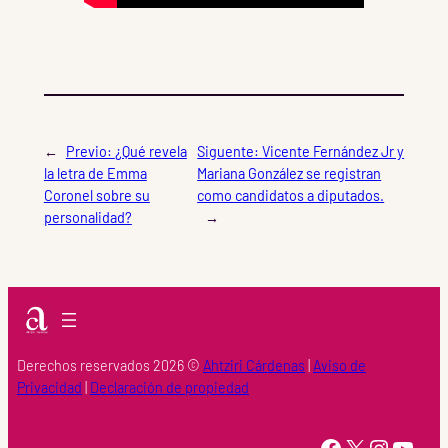
←
Previo:
¿Qué revela
Siguente:
Vicente Fernández Jr y
la letra de Emma
Mariana González se registran
Coronel sobre su
como candidatos a diputados.
personalidad?
→
Derechos reservados 2026 ©
Ahtziri Cárdenas
|
Aviso de
Privacidad
|
Declaración de propiedad
https://www.facebook.com/Ahtziri-Cardenas-147415518616960/
X
Instagram
YouTube