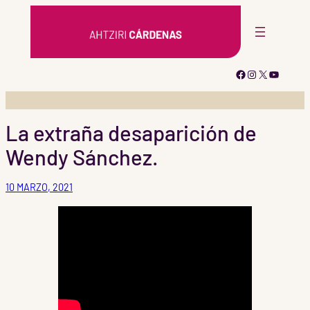
Saltar
al
contenido
Facebook
Instagram
X
YouTub
La extraña desaparición de
Wendy Sánchez.
10 MARZO, 2021