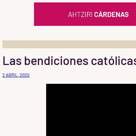
Saltar
al
contenido
Las bendiciones católica
2 ABRIL, 2020