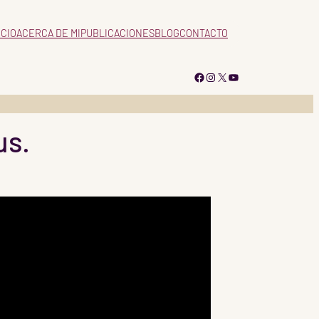
ICIO
ACERCA DE MI
PUBLICACIONES
BLOG
CONTACTO
Facebook
Instagram
X
YouTube
us.