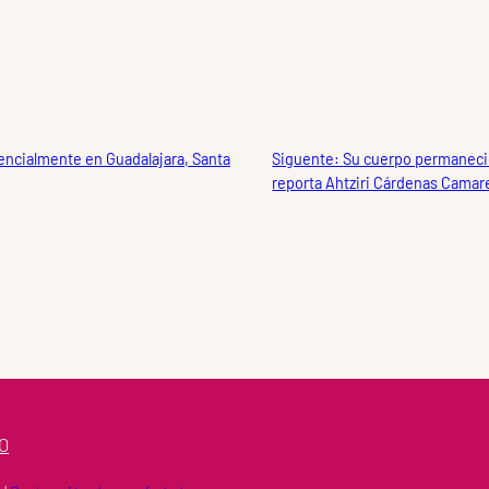
sencialmente en Guadalajara, Santa
Siguente:
Su cuerpo permaneció
reporta Ahtziri Cárdenas Camar
O