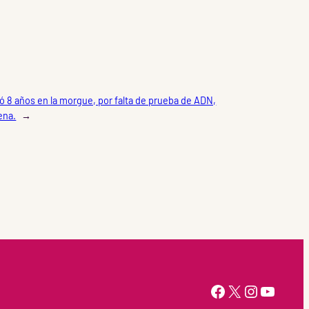
 8 años en la morgue, por falta de prueba de ADN,
ena.
→
https://www.facebook.com/Ahtziri-Cardenas-147415518616960/
X
Instagram
YouTube