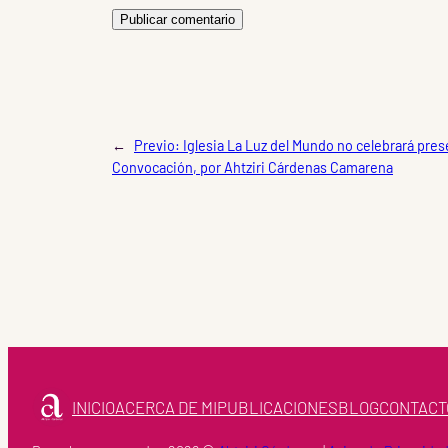
←
Previo:
Iglesia La Luz del Mundo no celebrará pre
Convocación, por Ahtziri Cárdenas Camarena
INICIO
ACERCA DE MI
PUBLICACIONES
BLOG
CONTACT