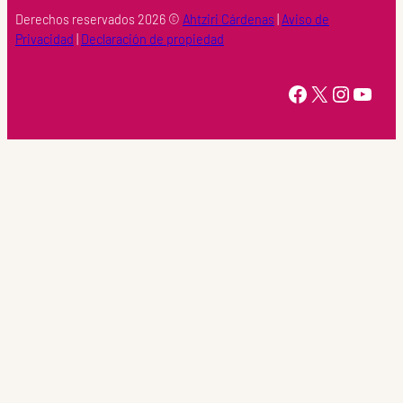
Derechos reservados 2026 ©
Ahtziri Cárdenas
|
Aviso de
Privacidad
|
Declaración de propiedad
https://www.facebook.com/Ahtziri-Cardenas-147415518616960/
X
Instagram
YouTube