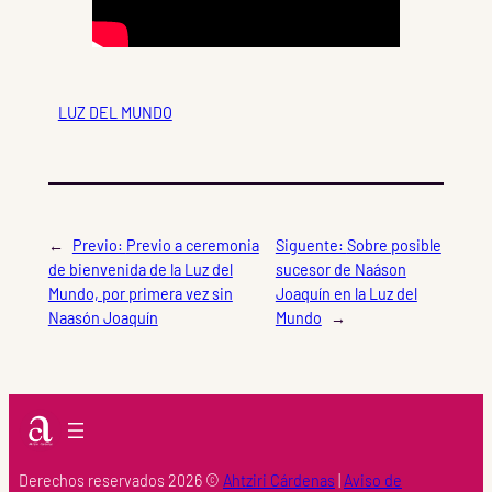
LUZ DEL MUNDO
←
Previo:
Previo a ceremonia
Siguente:
Sobre posible
de bienvenida de la Luz del
sucesor de Naáson
Mundo, por primera vez sin
Joaquín en la Luz del
Naasón Joaquín
Mundo
→
Derechos reservados 2026 ©
Ahtziri Cárdenas
|
Aviso de