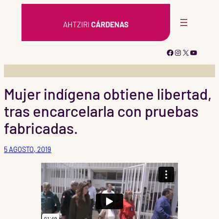
Saltar
al
contenido
Facebook
Instagram
X
YouTub
Mujer indígena obtiene libertad,
tras encarcelarla con pruebas
fabricadas.
5 AGOSTO, 2019