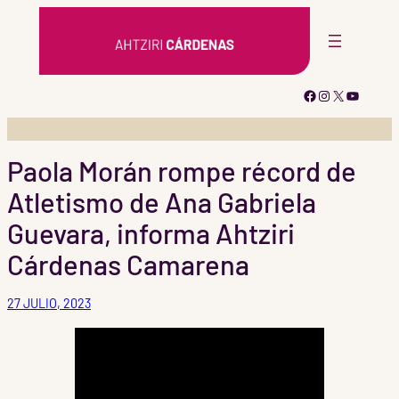
Saltar
al
contenido
Facebook
Instagram
X
YouTub
Paola Morán rompe récord de
Atletismo de Ana Gabriela
Guevara, informa Ahtziri
Cárdenas Camarena
27 JULIO, 2023