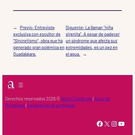
←
Previo:
Entrevista
Siguente:
La llaman “niña
exclusiva con escultor de
sirenita”. A pesar de padecer
“Sincretismo”, obra que ha
un síndrome que afecta sus
generado gran polémica en
extremidades, es un pez en
Guadalajara.
el agua.
→
Derechos reservados 2026 ©
Ahtziri Cárdenas
|
Aviso de
Privacidad
|
Declaración de propiedad
https://www.facebook.com/Ahtziri-Cardenas-147415518616960/
X
Instagram
YouTube