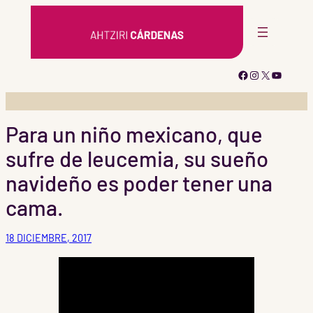
Saltar
al
contenido
Facebook
Instagram
X
YouTub
Para un niño mexicano, que
sufre de leucemia, su sueño
navideño es poder tener una
cama.
18 DICIEMBRE, 2017