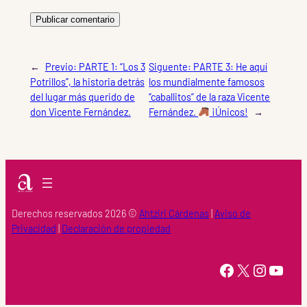
←
Previo:
PARTE 1: “Los 3
Siguente:
PARTE 3: He aquí
Potrillos”, la historia detrás
los mundialmente famosos
del lugar más querido de
“caballitos” de la raza Vicente
don Vicente Fernández.
Fernández.
¡Únicos!
→
Derechos reservados 2026 ©
Ahtziri Cárdenas
|
Aviso de
Privacidad
|
Declaración de propiedad
https://www.facebook.com/Ahtziri-Cardenas-147415518616960/
X
Instagram
YouTube