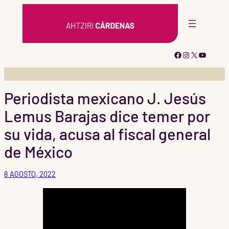
Saltar
al
contenido
Facebook
Instagram
X
YouTub
Periodista mexicano J. Jesús
Lemus Barajas dice temer por
su vida, acusa al fiscal general
de México
8 AGOSTO, 2022