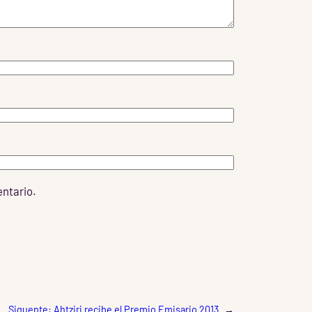
entario.
Siguente:
Ahtziri recibe el Premio Emisario 2013
→