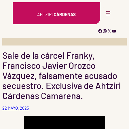
Saltar
al
contenido
Facebook
Instagram
X
YouTub
Sale de la cárcel Franky,
Francisco Javier Orozco
Vázquez, falsamente acusado
secuestro. Exclusiva de Ahtziri
Cárdenas Camarena.
22 MAYO, 2023