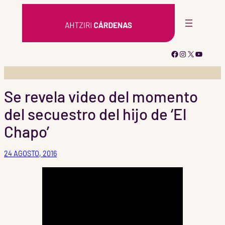
Saltar
al
contenido
Facebook
Instagram
X
YouTub
Se revela video del momento
del secuestro del hijo de ‘El
Chapo’
24 AGOSTO, 2016