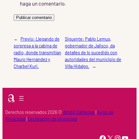
haga un comentario.
←
Previo:
Llegando de
Siguente:
Pablo Lemus,
sorpresa a la cabina de
gobernador de Jalisco, da
radio, donde transmitían
detalles de lo sucedido con
Mauro Hernández y
autoridades del municipio de
Charbel Kuri.
Villa Hidalgo.
→
Derechos reservados 2026 ©
Ahtziri Cárdenas
|
Aviso de
Privacidad
|
Declaración de propiedad
https://www.facebook.com/Ahtziri-Cardenas-147415518616960/
X
Instagram
YouTube