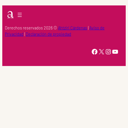
Derechos reservados 2026 ©
Ahtziri Cárdenas
|
Aviso de
Privacidad
|
Declaración de propiedad
https://www.facebook.com/Ahtziri-Cardenas-147415518616960/
X
Instagram
YouTube