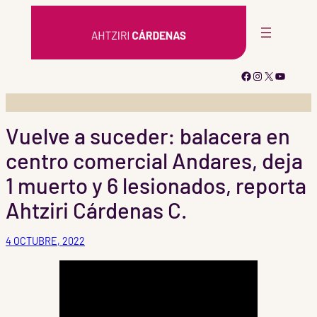
Saltar
al
contenido
Facebook
Instagram
X
YouTub
Vuelve a suceder: balacera en
centro comercial Andares, deja
1 muerto y 6 lesionados, reporta
Ahtziri Cárdenas C.
4 OCTUBRE, 2022