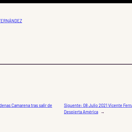
 FERNÁNDEZ
rdenas Camarena tras salir de
Siguente:
08 Julio 2021 Vicente Fern
Despierta América
→