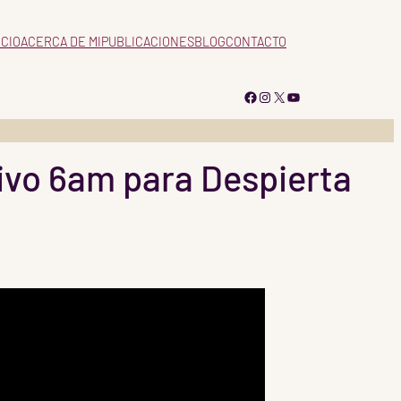
ICIO
ACERCA DE MI
PUBLICACIONES
BLOG
CONTACTO
Facebook
Instagram
X
YouTube
vivo 6am para Despierta