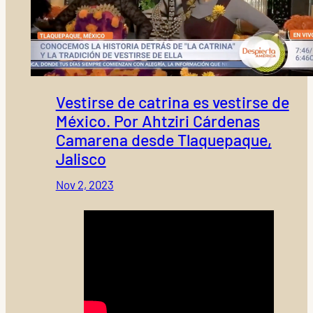
Vestirse de catrina es vestirse de
México. Por Ahtziri Cárdenas
Camarena desde Tlaquepaque,
Jalisco
Nov 2, 2023