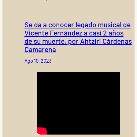
Se da a conocer legado musical de
Vicente Fernández a casi 2 años
de su muerte, por Ahtziri Cárdenas
Camarena
Ago 10, 2023