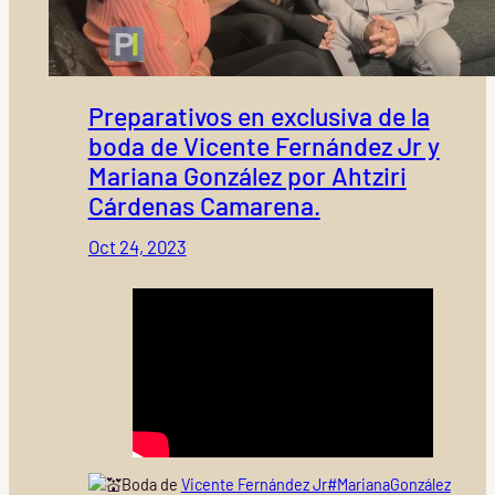
Preparativos en exclusiva de la
boda de Vicente Fernández Jr y
Mariana González por Ahtziri
Cárdenas Camarena.
Oct 24, 2023
Boda de
Vicente Fernández Jr
#MarianaGonzález