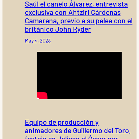
Saúl el canelo Álvarez, entrevista
exclusiva con Ahtziri Cárdenas
Camarena, previo a su pelea con el
británico John Ryder
May 4, 2023
Equipo de producción y
animadores de Guillermo del Toro,
festeja en Jalisco el Óscar por