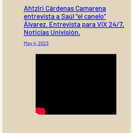
Ahtziri Cárdenas Camarena
entrevista a Saúl “el canelo”
Álvarez. Entrevista para VIX 24/7,
Noticias Univisión.
May 4, 2023