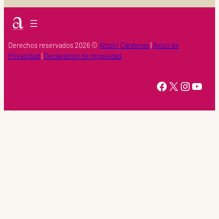
Derechos reservados 2026 ©
Ahtziri Cárdenas
|
Aviso de
Privacidad
|
Declaración de propiedad
https://www.facebook.com/Ahtziri-Cardenas-147415518616960/
X
Instagram
YouTube