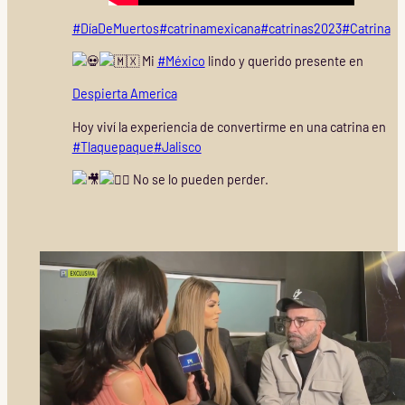
#DíaDeMuertos
#catrinamexicana
#catrinas2023
#Catrina
Mi
#México
lindo y querido presente en
Despierta America
Hoy viví la experiencia de convertirme en una catrina en
#Tlaquepaque
#Jalisco
No se lo pueden perder.