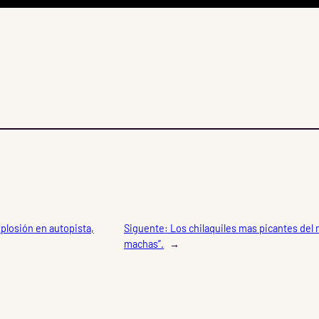
plosión en autopista,
Siguente:
Los chilaquiles mas picantes del 
machas”.
→