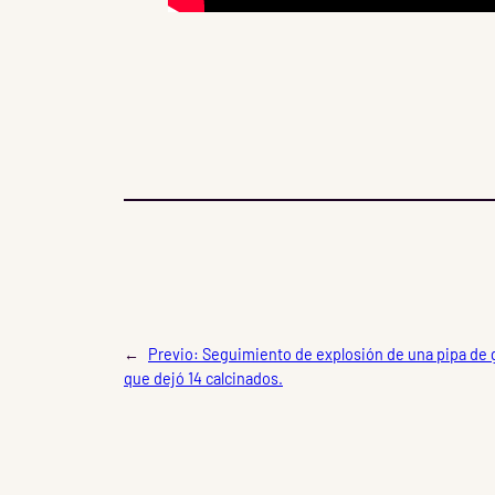
←
Previo:
Seguimiento de explosión de una pipa de g
que dejó 14 calcinados.