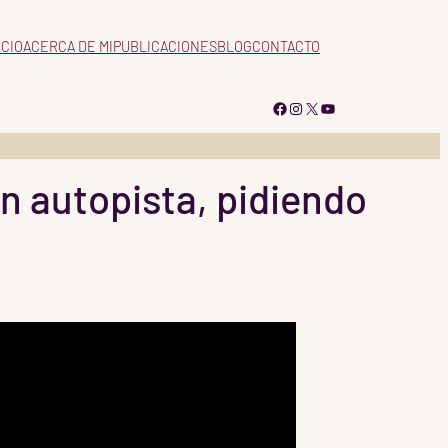
ICIO
ACERCA DE MI
PUBLICACIONES
BLOG
CONTACTO
Facebook
Instagram
X
YouTube
en autopista, pidiendo