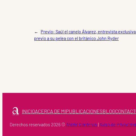
←
Previo:
Saúl el canelo Álvarez, entrevista exclusi
previo a su pelea con el británico John Ryder
INICIO
ACERCA DE MI
PUBLICACIONES
BLOG
CONTACT
Derechos reservados 2026 ©
Ahtziri Cárdenas
|
Aviso de Privacida