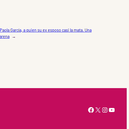
Paola García, a quien su ex esposo casi la mata. Una
marena
→
https://www.facebook.com/Ahtziri-Cardenas-147415518616960/
X
Instagram
YouTube