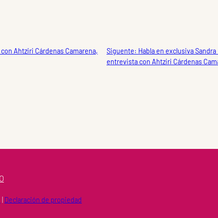
va con Ahtziri Cárdenas Camarena,
Siguente:
Habla en exclusiva Sandra 
entrevista con Ahtziri Cárdenas Ca
O
d
|
Declaración de propiedad