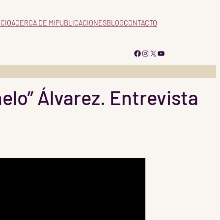
ICIO
ACERCA DE MI
PUBLICACIONES
BLOG
CONTACTO
Facebook
Instagram
X
YouTube
elo” Álvarez. Entrevista