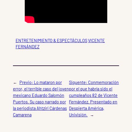
ENTRETENIMIENTO & ESPECTÁCULOS
VICENTE
FERNÁNDEZ
←
Previo:
Lo mataron por
Siguente:
Conmemoración
error, el terrible caso del joven
por el que habría sido el
mexicano Eduardo Salomón
cumpleaños 82 de Vicente
Puertos. Su caso narrado por
Fernández. Presentado en
la periodista Ahtziri Cárdenas
Despierta América,
Camarena
Univisión.
→