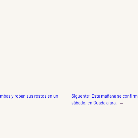
umbas y roban sus restos en un
Siguente:
Esta mañana se confirmó
sábado, en Guadalajara.
→