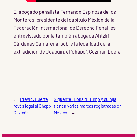
El abogado penalista Fernando Espinoza de los
Monteros, presidente del capítulo México de la
Federación Internacional de Derecho Penal, es
entrevistado por la también abogada Ahtziri
Cárdenas Camarena, sobre la legalidad de la
extradición de Joaquín, el “chapo”, Guzmán Loera.
←
Previo:
Fuerte
Siguente:
Donald Trump y su hija,
revés legal al Chapo
tienen varias marcas registradas en
Guzmán
México.
→