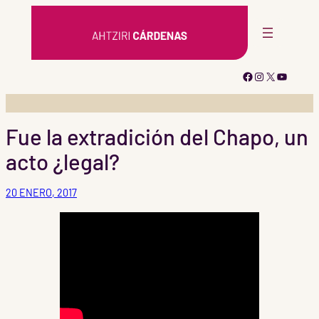
Saltar
al
contenido
Facebook
Instagram
X
YouTub
Fue la extradición del Chapo, un
acto ¿legal?
20 ENERO, 2017