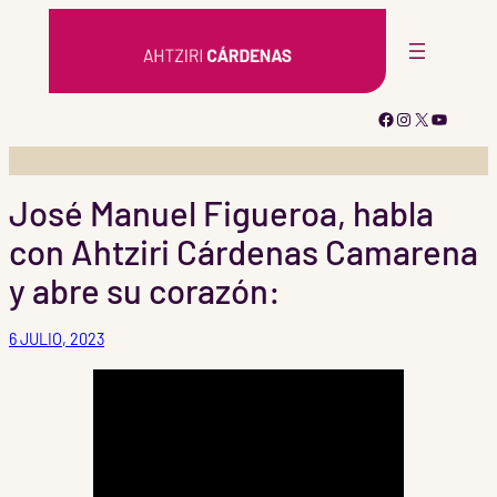
Saltar
al
contenido
Facebook
Instagram
X
YouTub
José Manuel Figueroa, habla
con Ahtziri Cárdenas Camarena
y abre su corazón:
6 JULIO, 2023