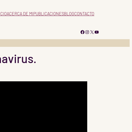
ICIO
ACERCA DE MI
PUBLICACIONES
BLOG
CONTACTO
Facebook
Instagram
X
YouTube
avirus.