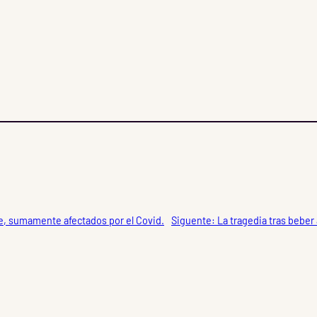
e, sumamente afectados por el Covid.
Siguente:
La tragedia tras beber