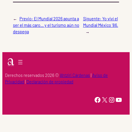
←
Previo:
El Mundial 2026 apunta a
Siguente:
Yo viví el
ser el más caro… y el turismo aún no
Mundial México ’86.
despega
→
Derechos reservados 2026 ©
Ahtziri Cárdenas
|
Aviso de
Privacidad
|
Declaración de propiedad
https://www.facebook.com/Ahtziri-Cardenas-147415518616960/
X
Instagram
YouTube