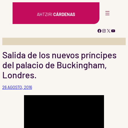
Saltar
al
contenido
Facebook
Instagram
X
YouTub
Salida de los nuevos príncipes
del palacio de Buckingham,
Londres.
26 AGOSTO, 2016