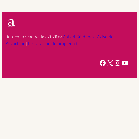
Derechos reservados 2026 ©
Ahtziri Cárdenas
|
Aviso de
Privacidad
|
Declaración de propiedad
https://www.facebook.com/Ahtziri-Cardenas-147415518616960/
X
Instagram
YouTube