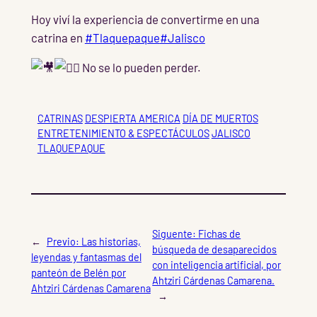
Hoy viví la experiencia de convertirme en una
catrina en
#Tlaquepaque
#Jalisco
No se lo pueden perder.
CATRINAS
DESPIERTA AMERICA
DÍA DE MUERTOS
ENTRETENIMIENTO & ESPECTÁCULOS
JALISCO
TLAQUEPAQUE
Siguente:
Fichas de
←
Previo:
Las historias,
búsqueda de desaparecidos
leyendas y fantasmas del
con inteligencia artificial, por
panteón de Belén por
Ahtziri Cárdenas Camarena.
Ahtziri Cárdenas Camarena
→