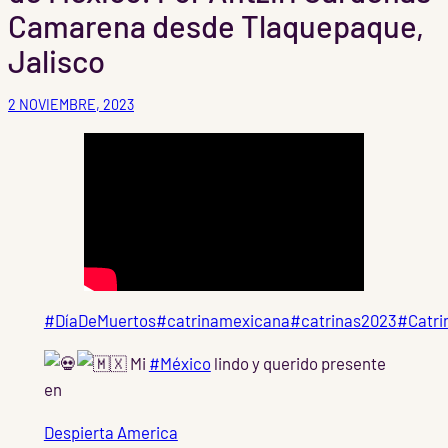
Camarena desde Tlaquepaque,
Jalisco
2 NOVIEMBRE, 2023
#DíaDeMuertos
#catrinamexicana
#catrinas2023
#Catri
Mi
#México
lindo y querido presente
en
Despierta America