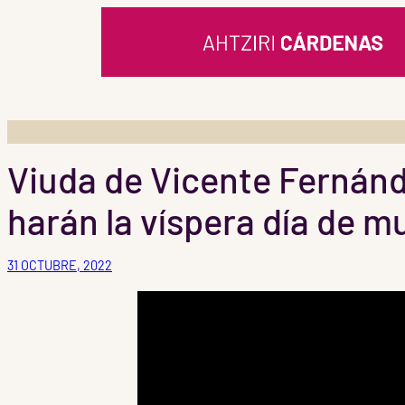
Saltar
al
contenido
Viuda de Vicente Fernánd
harán la víspera día de m
31 OCTUBRE, 2022