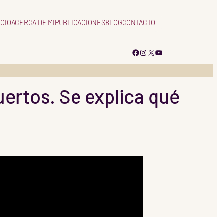
ICIO
ACERCA DE MI
PUBLICACIONES
BLOG
CONTACTO
Facebook
Instagram
X
YouTube
ertos. Se explica qué