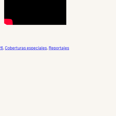
26
, 
Coberturas especiales
, 
Reportajes