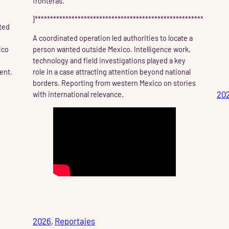
fronteras.
}*******************************************************
ated
A coordinated operation led authorities to locate a
ico
person wanted outside Mexico. Intelligence work,
technology and field investigations played a key
ent.
role in a case attracting attention beyond national
o
borders. Reporting from western Mexico on stories
20
with international relevance.
2026
, 
Reportajes