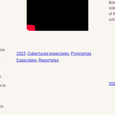
Beh
mil
of 
cult
cia.
2023
, 
Coberturas especiales
, 
Programas
Especiales
, 
Reportajes
e
o.
20
n lo
os