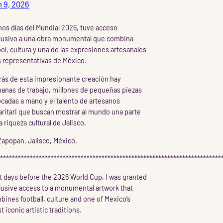
 9, 2026
nos días del Mundial 2026, tuve acceso
lusivo a una obra monumental que combina
bol, cultura y una de las expresiones artesanales
 representativas de México.
rás de esta impresionante creación hay
anas de trabajo, millones de pequeñas piezas
ocadas a mano y el talento de artesanos
aritari que buscan mostrar al mundo una parte
a riqueza cultural de Jalisco.
apopan, Jalisco, México.
**************************************************************************
t days before the 2026 World Cup, I was granted
lusive access to a monumental artwork that
bines football, culture and one of Mexico’s
 iconic artistic traditions.