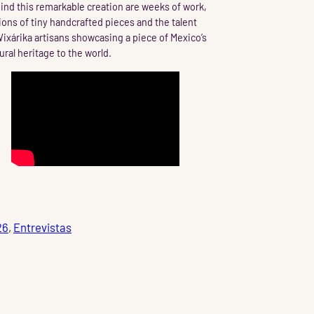
ind this remarkable creation are weeks of work,
lions of tiny handcrafted pieces and the talent
Wixárika artisans showcasing a piece of Mexico’s
ural heritage to the world.
26
, 
Entrevistas