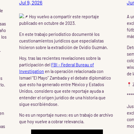
Jul 9, 2026
Jun
le
Hoy vuelvo a compartir este reportaje
A u
publicado en octubre de 2023.
exc
lsas
fút
daño
En este trabajo periodístico documenté los
más
 los
cuestionamientos jurídicos que especialistas
hicieron sobre la extradición de Ovidio Guzmán.
Det
.
sem
Hoy, tras las recientes revelaciones sobre la
col
participación del
FBI – Federal Bureau of
wix
Investigation
en la operación relacionada con
,
de l
Ismael “El Mayo” Zambada y el debate diplomático
os
que esto ha generado entre México y Estados
Z
lo.
Unidos, considero que este reportaje ayuda a
****
entender el origen jurídico de una historia que
sigue escribiéndose.
Jus
exc
men
No es un reportaje nuevo; es un trabajo de archivo
com
que hoy vuelve a cobrar relevancia.
most
mas