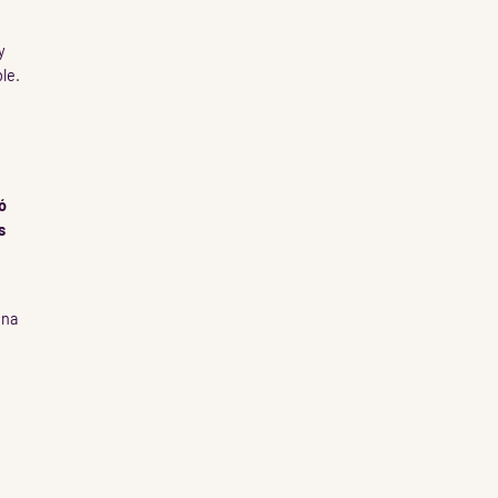
y
le.
ó
s
ina