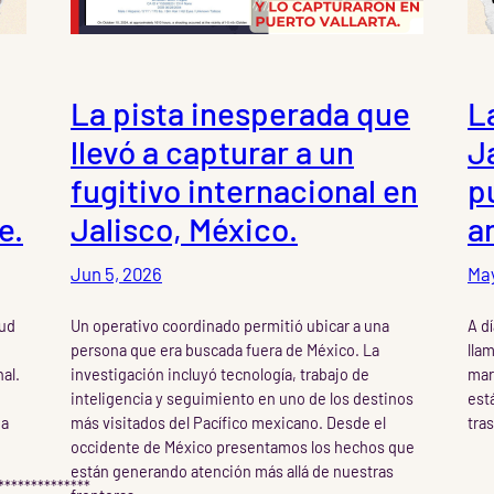
La pista inesperada que
L
llevó a capturar a un
J
fugitivo internacional en
pu
e.
Jalisco, México.
a
Jun 5, 2026
May
lud
Un operativo coordinado permitió ubicar a una
A dí
persona que era buscada fuera de México. La
lla
al.
investigación incluyó tecnología, trabajo de
mar
inteligencia y seguimiento en uno de los destinos
est
ma
más visitados del Pacífico mexicano. Desde el
tra
occidente de México presentamos los hechos que
están generando atención más allá de nuestras
**************