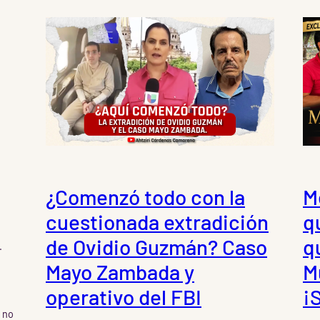
¿Comenzó todo con la
M
cuestionada extradición
q
de Ovidio Guzmán? Caso
q
.
Mayo Zambada y
M
operativo del FBI
¡
 no